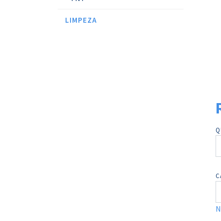
LIMPEZA
Q
C
N