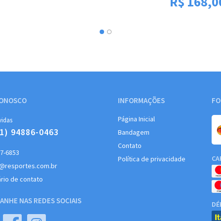
R$
168,0
CONOSCO
INFORMAÇÕES
FO
Página Inicial
vidas
11) 94886-0463
Bandagem
Contato
37-6853
CA
Política de privacidade
@resportes.com.br
rio de contato
ANHE NAS REDES SOCIAIS
DÉ