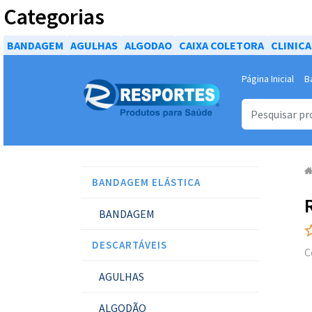
Categorias
BANDAGEM
AGULHAS
ALGODAO
CAIXA COLETORA
CLINIC
Página Inicial
B
BANDAGEM ELÁSTICA
BANDAGEM
DESCARTÁVEIS
C
AGULHAS
ALGODÃO