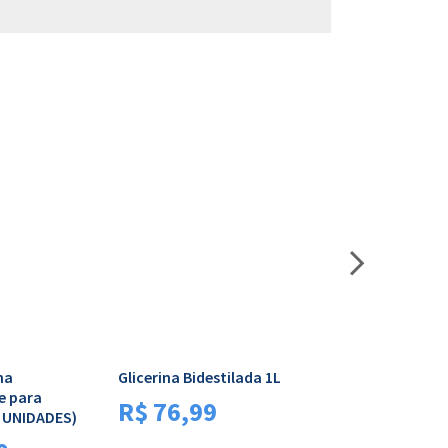
na
Glicerina Bidestilada 1L
Plástico Filme 
e para
140m (Rolo Fáci
R$
76,99
15 UNIDADES)
R$
18,30