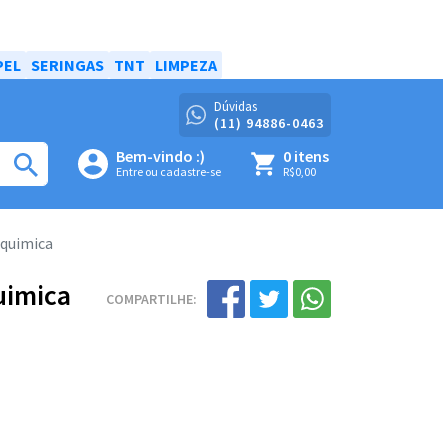
PEL
SERINGAS
TNT
LIMPEZA
Dúvidas
(11) 94886-0463
Bem-vindo :)
0 itens
Entre ou cadastre-se
R$0,00
oquimica
uimica
COMPARTILHE: