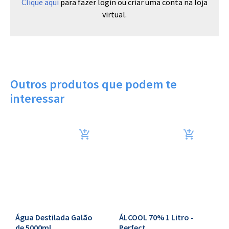
Clique aqui
para fazer login ou criar uma conta na loja
virtual.
Outros produtos que podem te
interessar
Água Destilada Galão
ÁLCOOL 70% 1 Litro -
C
de 5000ml
Perfect
A