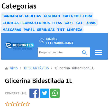
Categorias
BANDAGEM
AGULHAS
ALGODAO
CAIXA COLETORA
CLINICAS E CONSULTORIOS
FITAS
GAZE
GEL
LUVAS
MASCARAS
PAPEL
SERINGAS
TNT
LIMPEZA
Dúvidas
(11) 94886-0463
Início
DESCARTÁVEIS
Glicerina Bidestilada 1L
Glicerina Bidestilada 1L
COMPARTILHE: