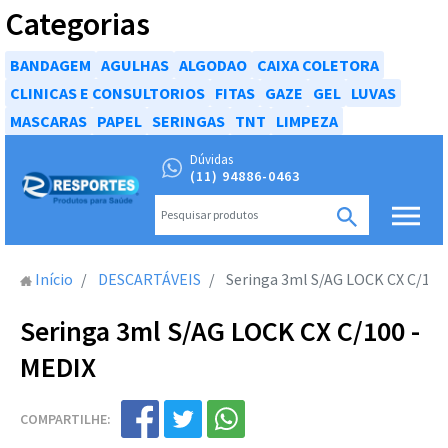
Categorias
BANDAGEM
AGULHAS
ALGODAO
CAIXA COLETORA
CLINICAS E CONSULTORIOS
FITAS
GAZE
GEL
LUVAS
MASCARAS
PAPEL
SERINGAS
TNT
LIMPEZA
Dúvidas
(11) 94886-0463
Início
DESCARTÁVEIS
Seringa 3ml S/AG LOCK CX C/100
Seringa 3ml S/AG LOCK CX C/100 -
MEDIX
COMPARTILHE: