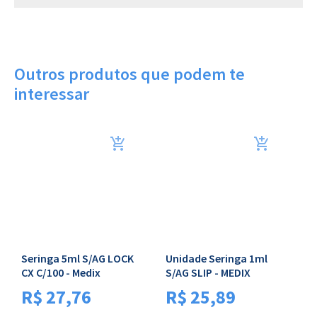
Outros produtos que podem te
interessar
Seringa 5ml S/AG LOCK
Unidade Seringa 1ml
A
CX C/100 - Medix
S/AG SLIP - MEDIX
M
c
R$
27,76
R$
25,89